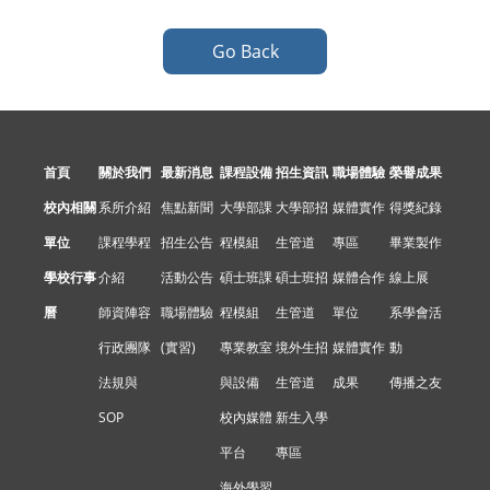
Go Back
首頁
關於我們
最新消息
課程設備
招生資訊
職場體驗
榮譽成果
校內相關
系所介紹
焦點新聞
大學部課
大學部招
媒體實作
得獎紀錄
單位
課程學程
招生公告
程模組
生管道
專區
畢業製作
學校行事
介紹
活動公告
碩士班課
碩士班招
媒體合作
線上展
曆
師資陣容
職場體驗
程模組
生管道
單位
系學會活
行政團隊
(實習)
專業教室
境外生招
媒體實作
動
法規與
與設備
生管道
成果
傳播之友
SOP
校內媒體
新生入學
平台
專區
海外學習