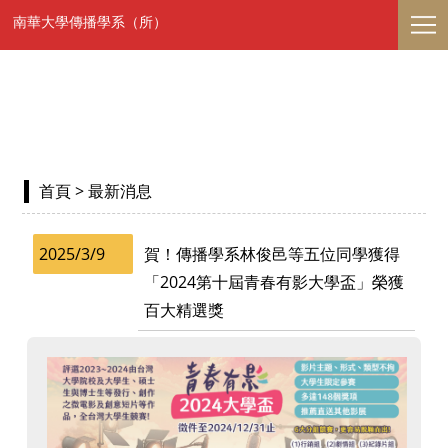
南華大學傳播學系（所）
首頁
> 最新消息
2025/3/9
賀！傳播學系林俊邑等五位同學獲得
「2024第十屆青春有影大學盃」榮獲
百大精選獎