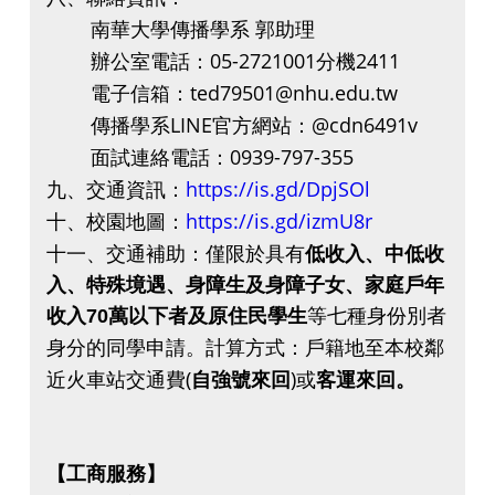
南華大學傳播學系 郭助理
辦公室電話：05-2721001分機2411
電子信箱：ted79501@nhu.edu.tw
傳播學系LINE官方網站：@cdn6491v
面試連絡電話：0939-797-355
九、交通資訊：
https://is.gd/DpjSOl
十、校園地圖：
https://is.gd/izmU8r
十一、交通補助：僅限於具有
低收入、中低收
入、
特殊境遇、身障生及身障子女、家庭戶年
收入
70
萬以下者及原住民
學生
等七種身份別者
身分的同學申請。計算方式：戶籍地至本校鄰
近火車站交通費(
自強號來回
)或
客運來回。
【工商服務】