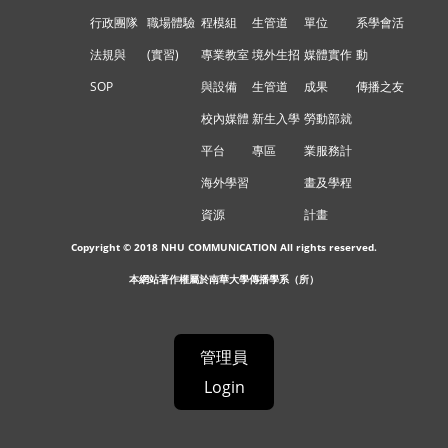
行政團隊
職場體驗
程模組
生管道
單位
系學會活
法規與
(實習)
專業教室
境外生招
媒體實作
動
SOP
與設備
生管道
成果
傳播之友
校內媒體
新生入學
勞動部就
平台
專區
業服務計
海外學習
畫及學程
資源
計畫
Copyright © 2018 NHU COMMUNICATION All rights reserved.
本網站著作權屬於南華大學傳播學系（所）
管理員
Login