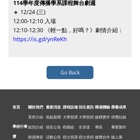
114學年度傳播學系課程舞台劇週
🔸 12/24 (三)
12:00-12:10 入場
12:10-12:30 《輕一點，好嗎？》劇情介紹：
https://is.gd/ynReKh
Go Back
首頁
關於我們
最新消息
課程設備
招生資訊
職場體驗
榮譽成果
系所介紹
焦點新聞
大學部課
大學部招
媒體實作
得獎紀錄
學校行事
組別介紹
招生公告
程模組
生管道
專區
畢業製作
曆
師資陣容
活動公告
碩士班課
碩士班招
媒體合作
線上展