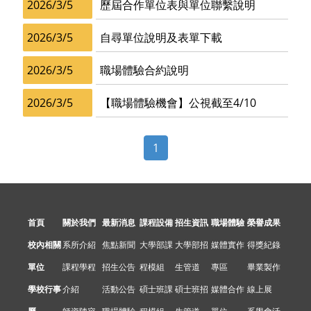
2026/3/5
歷屆合作單位表與單位聯繫說明
2026/3/5
自尋單位說明及表單下載
2026/3/5
職場體驗合約說明
2026/3/5
【職場體驗機會】公視截至4/10
1
首頁
關於我們
最新消息
課程設備
招生資訊
職場體驗
榮譽成果
校內相關
系所介紹
焦點新聞
大學部課
大學部招
媒體實作
得獎紀錄
單位
課程學程
招生公告
程模組
生管道
專區
畢業製作
學校行事
介紹
活動公告
碩士班課
碩士班招
媒體合作
線上展