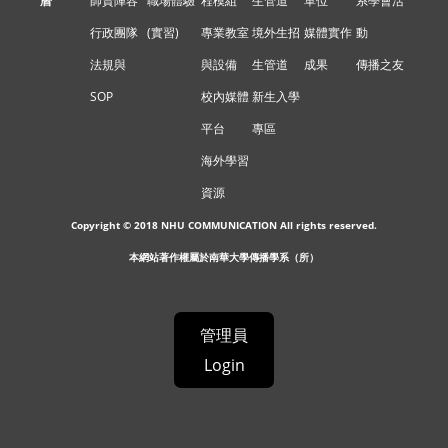
曆
師資陣容
職場體驗
程模組
生管道
單位
系學會活
行政團隊
(實習)
專業教室
境外生招
媒體實作
動
法規與
與設備
生管道
成果
傳播之友
SOP
校內媒體
新生入學
平台
專區
海外學習
資源
Copyright © 2018 NHU COMMUNICATION All rights reserved.
本網站著作權屬於南華大學傳播學系（所）
管理員
Login