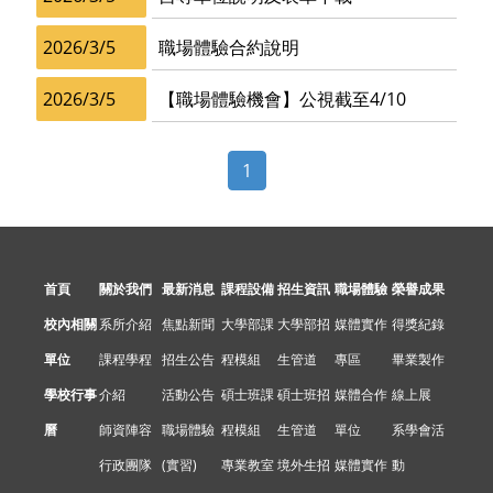
2026/3/5
職場體驗合約說明
2026/3/5
【職場體驗機會】公視截至4/10
1
首頁
關於我們
最新消息
課程設備
招生資訊
職場體驗
榮譽成果
校內相關
系所介紹
焦點新聞
大學部課
大學部招
媒體實作
得獎紀錄
單位
課程學程
招生公告
程模組
生管道
專區
畢業製作
學校行事
介紹
活動公告
碩士班課
碩士班招
媒體合作
線上展
曆
師資陣容
職場體驗
程模組
生管道
單位
系學會活
行政團隊
(實習)
專業教室
境外生招
媒體實作
動