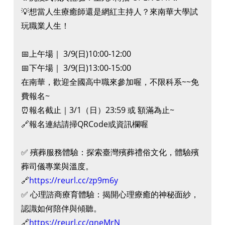
💡想當人生療癒師還是網紅主持人？來南華大學試
玩職業人生！
📅上午場｜ 3/9(日)10:00-12:00
📅下午場｜ 3/9(日)13:00-15:00
在南華，歡迎全國高中職來參加喔，不限科系~~免
費報名~
⏰報名截止｜3/1（日）23:59 或 額滿為止~
🔗報名連結請掃QRCode或資訊欄喔
✅ 殯葬服務體驗：探索臺灣殯葬禮俗文化，體驗殯
葬司儀專業與溫度。
🔗
https://reurl.cc/zp9m6y
✅ 心理諮商療育體驗：揭開心理療癒的神秘面紗，
認識如何陪伴與傾聽。
🔗
https://reurl.cc/qneMrN