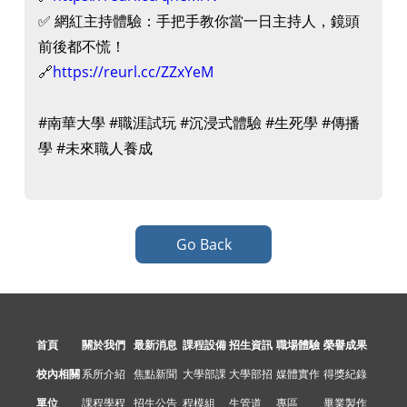
✅ 網紅主持體驗：手把手教你當一日主持人，鏡頭
前後都不慌！
🔗
https://reurl.cc/ZZxYeM
#南華大學 #職涯試玩 #沉浸式體驗 #生死學 #傳播
學 #未來職人養成
Go Back
首頁
關於我們
最新消息
課程設備
招生資訊
職場體驗
榮譽成果
校內相關
系所介紹
焦點新聞
大學部課
大學部招
媒體實作
得獎紀錄
單位
課程學程
招生公告
程模組
生管道
專區
畢業製作