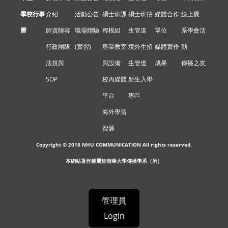
學校行事
介紹
活動公告
碩士班課
碩士班招
媒體合作
線上展
曆
師資陣容
職場體驗
程模組
生管道
單位
系學會活
行政團隊
(實習)
專業教室
境外生招
媒體實作
動
法規與
與設備
生管道
成果
傳播之友
SOP
校內媒體
新生入學
平台
專區
海外學習
資源
Copyright © 2018 NHU COMMUNICATION All rights reserved.
本網站著作權屬於南華大學傳播學系（所）
管理員
Login