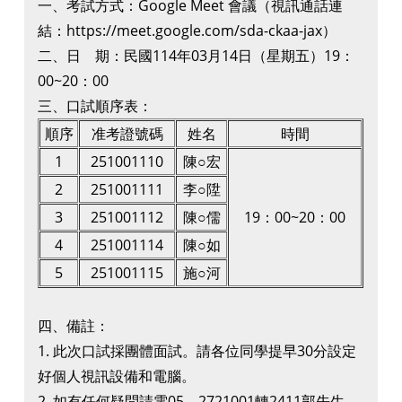
一、考試方式：Google Meet 會議（視訊通話連
結：https://meet.google.com/sda-ckaa-jax）
二、日 期：民國114年03月14日（星期五）19：
00~20：00
三、口試順序表：
順序
准考證號碼
姓名
時間
1
251001110
陳○宏
2
251001111
李
○
陞
3
251001112
陳
○
儒
19：00~20：00
4
251001114
陳
○
如
5
251001115
施
○
河
四、備註：
1. 此次口試採團體面試。請各位同學提早30分設定
好個人視訊設備和電腦。
2. 如有任何疑問請電05—2721001轉2411郭先生