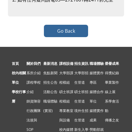
Go Back
首頁
關於我們
最新消息
課程設備
招生資訊
職場體驗
榮譽成果
校內相關
系所介紹
焦點新聞
大學部課
大學部招
媒體實作
得獎紀錄
單位
課程學程
招生公告
程模組
生管道
專區
畢業製作
學校行事
介紹
活動公告
碩士班課
碩士班招
媒體合作
線上展
曆
師資陣容
職場體驗
程模組
生管道
單位
系學會活
行政團隊
(實習)
專業教室
境外生招
媒體實作
動
法規與
與設備
生管道
成果
傳播之友
SOP
校內媒體
新生入學
勞動部就