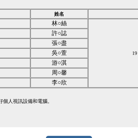
姓名
林○絲
許○誌
張○盡
吳○萱
1
游○淇
周○馨
李○欣
好個人視訊設備和電腦。