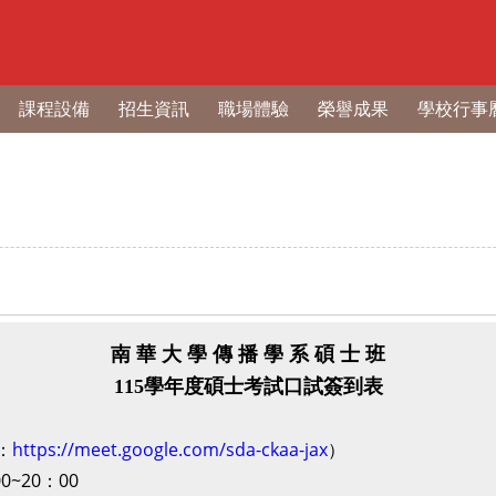
課程設備
招生資訊
職場體驗
榮譽成果
學校行事
南 華 大 學 傳 播 學 系 碩 士 班
115學年度碩士考試口試簽到表
：
https://meet.google.com/sda-ckaa-jax
）
~20：00