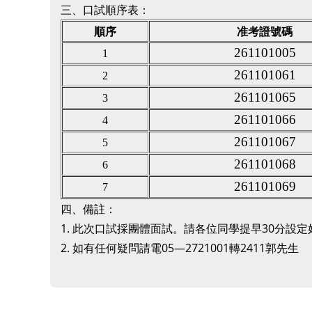
三、口試順序表：
順序
准考證號碼
261101005
1
261101061
2
261101065
3
261101066
4
261101067
5
261101068
6
261101069
7
四、備註：
1.
此次口試採團體面試。請各位同學提早30分設定
2.
如有任何疑問請電05—2721001轉2411郭先生