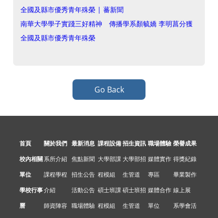
全國及縣市優秀青年殊榮 | 蕃新聞
南華大學學子實踐三好精神 傳播學系顏毓嬌 李明菖分獲
全國及縣市優秀青年殊榮
Go Back
首頁
關於我們
最新消息
課程設備
招生資訊
職場體驗
榮譽成果
校內相關
系所介紹
焦點新聞
大學部課
大學部招
媒體實作
得獎紀錄
單位
課程學程
招生公告
程模組
生管道
專區
畢業製作
學校行事
介紹
活動公告
碩士班課
碩士班招
媒體合作
線上展
曆
師資陣容
職場體驗
程模組
生管道
單位
系學會活