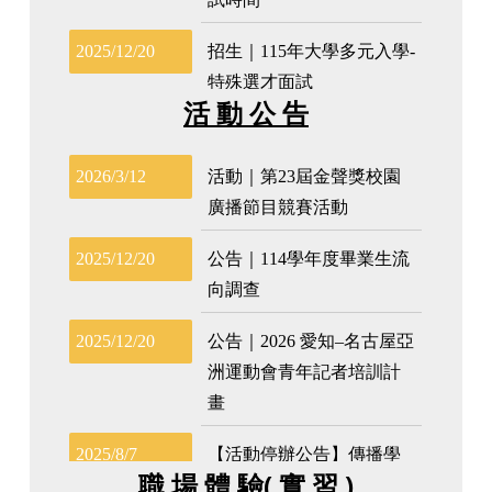
活 動 公 告
職 場 體 驗( 實 習 )