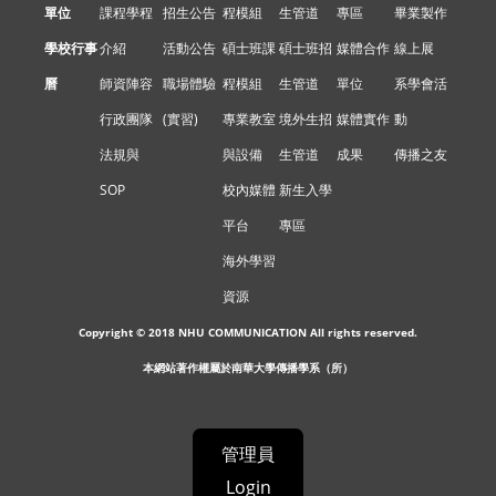
單位
課程學程
招生公告
程模組
生管道
專區
畢業製作
學校行事
介紹
活動公告
碩士班課
碩士班招
媒體合作
線上展
曆
師資陣容
職場體驗
程模組
生管道
單位
系學會活
行政團隊
(實習)
專業教室
境外生招
媒體實作
動
法規與
與設備
生管道
成果
傳播之友
SOP
校內媒體
新生入學
平台
專區
海外學習
資源
Copyright © 2018 NHU COMMUNICATION All rights reserved.
本網站著作權屬於南華大學傳播學系（所）
管理員
Login