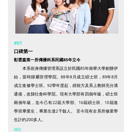
#01
口碑第一
彰雲嘉第一所傳播科系民國85年立今
本系前身傳播管理系設立於民國85年南華大學創辦伊
始，當時隸屬管理學院。88年8月成立碩士班，89年8月
成立進修學士班。92學年度起，經校方及系上教師充分溝
通後，改隸社會科學院。現有大學部有四個年級，碩士班
兩個年級，迄今己有22屆大學部、16屆碩士班、10屆進
學班畢業生，畢業生達2千餘人。 至今現有全系所修業學
生計約200多人。
#02