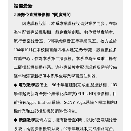
設備最新
2 座數位直播攝影棚 7間廣播間
因應課程設計，本系專業課程設備與業界同步，在學
海堂配置專業攝影棚、戲劇實驗劇場、數位媒體實驗室、
流行音樂錄音室、6間專業錄音室等專業教室。校方並於
104年10月在本校圖書館四樓興建完成e學苑．設置數位多
媒體中心．作為本系第二攝影棚。本系成為全國唯—擁有
二間攝影棚傳播科系。這些專業教室配備課程所需的設備
逐年增添更新提供本系學生專業學習最佳利器。
◆
電視教學
設備上，96學年度建製完成虛擬攝影棚，103
學年起更新為全數位無帶化高畫質(FULL HD)攝影棚，目
前擁有Apple final cut系統、SONY Vegas系統丶標準棚內3
機作業和22部攝影機與網路電視台。
◆
廣播教學
設備方面，擁有播音至6間，以及6套電腦錄音
系統，兩套廣播後製系統，97學年度延制完成網路電台。