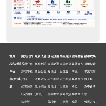
首頁
關於我們
最新消息
課程設備
招生資訊
職場體驗
榮譽成果
校內相關
系所介紹
焦點新聞
大學部課
大學部招
媒體實作
得獎紀錄
單位
課程學程
招生公告
程模組
生管道
專區
畢業製作
學校行事
介紹
活動公告
碩士班課
碩士班招
媒體合作
線上展
曆
師資陣容
職場體驗
程模組
生管道
單位
系學會活
行政團隊
(實習)
專業教室
境外生招
媒體實作
動
法規與
與設備
生管道
成果
傳播之友