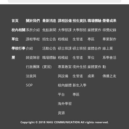
首頁
關於我們
最新消息
課程設備
招生資訊
職場體驗
榮譽成果
校內相關
系所介紹
焦點新聞
大學部課
大學部招
媒體實作
得獎紀錄
單位
課程學程
招生公告
程模組
生管道
專區
畢業製作
學校行事
介紹
活動公告
碩士班課
碩士班招
媒體合作
線上展
曆
師資陣容
職場體驗
程模組
生管道
單位
系學會活
行政團隊
(實習)
專業教室
境外生招
媒體實作
動
法規與
與設備
生管道
成果
傳播之友
SOP
校內媒體
新生入學
平台
專區
海外學習
資源
Copyright © 2018 NHU COMMUNICATION All rights reserved.