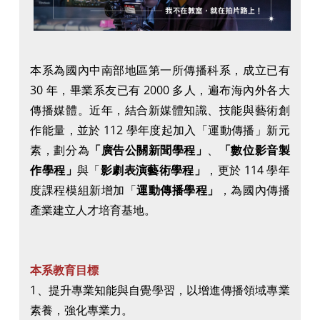
本系為國內中南部地區第一所傳播科系，成立已有
30 年，畢業系友已有 2000 多人，遍布海內外各大
傳播媒體。近年，結合新媒體知識、技能與藝術創
作能量，並於 112 學年度起加入「運動傳播」新元
素，劃分為
「廣告公關新聞學程」
、
「數位影音製
作學程」
與「
影劇表演藝術學程」
，更於 114 學年
度課程模組新增加「
運動傳播學程」
，為國內傳播
產業建立人才培育基地。
本系教育目標
1、提升專業知能與自覺學習，以增進傳播領域專業
素養，強化專業力。