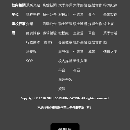
校內相關
系所介紹
焦點新聞
大學部課
大學部招
媒體實作
得獎紀錄
單位
課程學程
招生公告
程模組
生管道
專區
畢業製作
學校行事
介紹
活動公告
碩士班課
碩士班招
媒體合作
線上展
曆
師資陣容
職場體驗
程模組
生管道
單位
系學會活
行政團隊
(實習)
專業教室
境外生招
媒體實作
動
法規與
與設備
生管道
成果
傳播之友
SOP
校內媒體
新生入學
平台
專區
海外學習
資源
Copyright © 2018 NHU COMMUNICATION All rights reserved.
本網站著作權屬於南華大學傳播學系（所）