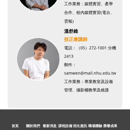
工作業務：媒體實習、產學
合作、校內媒體實習(電台、
雲報)
溫舒維
​技正兼講師
電話：（05）272-1001 分機
2413
郵件：
samwen@mail.nhu.edu.tw
​工作業務：專業教室及設備
管理、攝影棚教學及維護
首頁
關於我們
最新消息
課程設備
招生資訊
職場體驗
榮譽成果