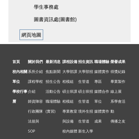
學生事務處
圖書資訊處(圖書館)
網頁地圖
首頁
關於我們
最新消息
課程設備
招生資訊
職場體驗
榮譽成果
校內相關
系所介紹
焦點新聞
大學部課
大學部招
媒體實作
得獎紀錄
單位
課程學程
招生公告
程模組
生管道
專區
畢業製作
學校行事
介紹
活動公告
碩士班課
碩士班招
媒體合作
線上展
曆
師資陣容
職場體驗
程模組
生管道
單位
系學會活
行政團隊
(實習)
專業教室
境外生招
媒體實作
動
法規與
與設備
生管道
成果
傳播之友
SOP
校內媒體
新生入學