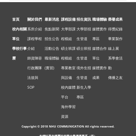
首頁
關於我們
最新消息
課程設備
招生資訊
職場體驗
榮譽成果
校內相關
系所介紹
焦點新聞
大學部課
大學部招
媒體實作
得獎紀錄
單位
課程學程
招生公告
程模組
生管道
專區
畢業製作
學校行事
介紹
活動公告
碩士班課
碩士班招
媒體合作
線上展
曆
師資陣容
職場體驗
程模組
生管道
單位
系學會活
行政團隊
(實習)
專業教室
境外生招
媒體實作
動
法規與
與設備
生管道
成果
傳播之友
SOP
校內媒體
新生入學
平台
專區
海外學習
資源
Copyright © 2018 NHU COMMUNICATION All rights reserved.