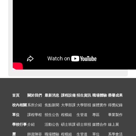
首頁
關於我們
最新消息
課程設備
招生資訊
職場體驗
榮譽成果
校內相關
系所介紹
焦點新聞
大學部課
大學部招
媒體實作
得獎紀錄
單位
課程學程
招生公告
程模組
生管道
專區
畢業製作
學校行事
介紹
活動公告
碩士班課
碩士班招
媒體合作
線上展
曆
師資陣容
職場體驗
程模組
生管道
單位
系學會活