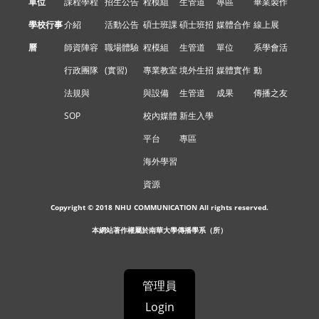
單位
課程學程
招生公告
程模組
生管道
專區
畢業製作
學校行事
介紹
活動公告
碩士班課
碩士班招
媒體合作
線上展
曆
師資陣容
職場體驗
程模組
生管道
單位
系學會活
行政團隊
(實習)
專業教室
境外生招
媒體實作
動
法規與
與設備
生管道
成果
傳播之友
SOP
校內媒體
新生入學
平台
專區
海外學習
資源
Copyright © 2018 NHU COMMUNICATION All rights reserved.
本網站著作權屬於南華大學傳播學系（所）
管理員
Login