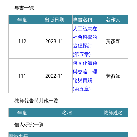
專書一覽
年度
出版日期
專書名稱
著作人
人工智慧在
社會科學的
112
2023-11
黃彥穎
途徑探討
(第五章)
跨文化溝通
與交流：理
111
2022-11
黃彥穎
論與實踐
(第五章)
教師報告與其他一覽
年度
名稱
教師姓名
個人研究一覽
學術專長