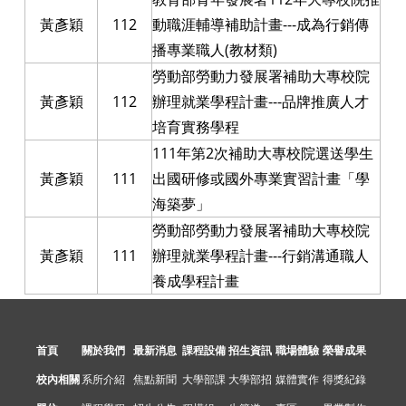
黃彥穎
112
動職涯輔導補助計畫---成為行銷傳
播專業職人(教材類)
勞動部勞動力發展署補助大專校院
黃彥穎
112
辦理就業學程計畫---品牌推廣人才
培育實務學程
111年第2次補助大專校院選送學生
黃彥穎
111
出國研修或國外專業實習計畫「學
海築夢」
勞動部勞動力發展署補助大專校院
黃彥穎
111
辦理就業學程計畫---行銷溝通職人
養成學程計畫
首頁
關於我們
最新消息
課程設備
招生資訊
職場體驗
榮譽成果
校內相關
系所介紹
焦點新聞
大學部課
大學部招
媒體實作
得獎紀錄