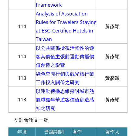
Framework
Analysis of Association
Rules for Travelers Staying
114
黃彥穎
at ESG-Certified Hotels in
Taiwan
以公共關係檢視活躍性的遊
114
客其價值主張對運動傳播價
黃彥穎
值創造之影響
綠色空間行銷與觀光旅行業
113
黃彥穎
工作投入關係之研究
以運動傳播思維探討城市熱
113
氣球嘉年華遊客價值創造感
黃彥穎
知之研究
研討會論文一覽
年度
會議期間
著作
著作人