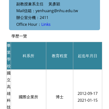
副教授兼系主任 黃彥穎
Mail信箱：yenhuang@nhu.edu.tw
辦公室分機：2411
Office Hour：
Links
學歷一覽
畢
業
科系所
教育程度
起迄年月日
學
校
國
立
高
雄
2012-09-17
國際企業所
博士
科
2021-01-15
技