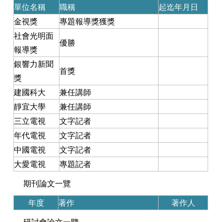
單位名稱
職稱
起迄年月日
金視獎
專題報導獎獲獎
社會光明面
優勝
報導獎
銀響力新聞
首獎
獎
建國科大
兼任講師
靜宜大學
兼任講師
三立電視
文字記者
年代電視
文字記者
中國電視
文字記者
大愛電視
專題記者
期刊論文一覽
年度
著作
著作人