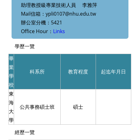
助理教授級專業技術人員 李雅萍
Mail信箱：ypli0107@nhu.edu.tw
辦公室分機：5421
Office Hour：
Links
學歷一覽
畢
業
科系所
教育程度
起迄年月日
學
校
東
海
公共事務碩士班
碩士
大
學
經歷一覽