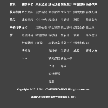
首頁
關於我們
最新消息
課程設備
招生資訊
職場體驗
榮譽成果
校內相關
系所介紹
焦點新聞
大學部課
大學部招
媒體實作
得獎紀錄
單位
課程學程
招生公告
程模組
生管道
專區
畢業製作
學校行事
介紹
活動公告
碩士班課
碩士班招
媒體合作
線上展
曆
師資陣容
職場體驗
程模組
生管道
單位
系學會活
行政團隊
(實習)
專業教室
境外生招
媒體實作
動
法規與
與設備
生管道
成果
傳播之友
SOP
校內媒體
新生入學
平台
專區
海外學習
資源
Copyright © 2018 NHU COMMUNICATION All rights reserved.
本網站著作權屬於南華大學傳播學系（所）