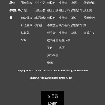
單位
課程學程
招生公告
程模組
生管道
專區
畢業製作
學校行事
介紹
活動公告
碩士班課
碩士班招
媒體合作
線上展
曆
師資陣容
職場體驗
程模組
生管道
單位
系學會活
行政團隊
(實習)
專業教室
境外生招
媒體實作
動
法規與
與設備
生管道
成果
傳播之友
SOP
校內媒體
新生入學
平台
專區
海外學習
資源
Copyright © 2018 NHU COMMUNICATION All rights reserved.
本網站著作權屬於南華大學傳播學系（所）
管理員
Login