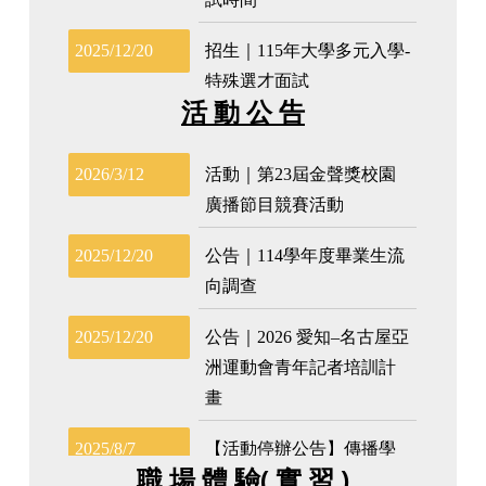
活 動 公 告
職 場 體 驗( 實 習 )