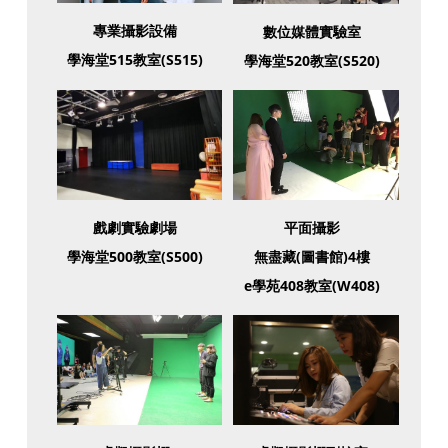
專業攝影設備
數位媒體實驗室
學海堂515教室(S515)
學海堂520教室(S520)
戲劇實驗劇場
平面攝影
學海堂500教室(S500)
無盡藏(圖書館)4樓
e學苑408教室(W408)