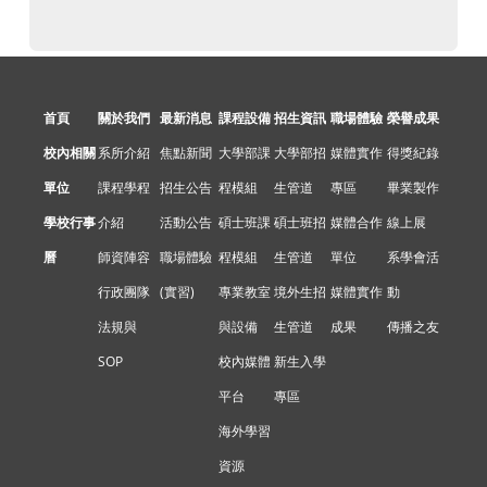
首頁
關於我們
最新消息
課程設備
招生資訊
職場體驗
榮譽成果
校內相關
系所介紹
焦點新聞
大學部課
大學部招
媒體實作
得獎紀錄
單位
課程學程
招生公告
程模組
生管道
專區
畢業製作
學校行事
介紹
活動公告
碩士班課
碩士班招
媒體合作
線上展
曆
師資陣容
職場體驗
程模組
生管道
單位
系學會活
行政團隊
(實習)
專業教室
境外生招
媒體實作
動
法規與
與設備
生管道
成果
傳播之友
SOP
校內媒體
新生入學
平台
專區
海外學習
資源