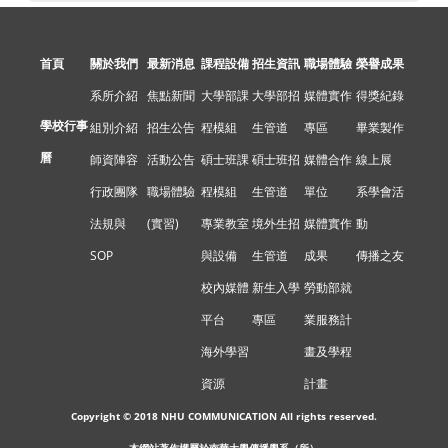
首頁
關於我們
最新消息
課程設備
招生資訊
職場體驗
榮譽成果
系所介紹
焦點新聞
大學部課
大學部招
媒體實作
得獎紀錄
學校行事
組別介紹
招生公告
程模組
生管道
專區
畢業製作
曆
師資陣容
活動公告
碩士班課
碩士班招
媒體合作
線上展
行政團隊
職場體驗
程模組
生管道
單位
系學會活
法規與
(實習)
專業教室
境外生招
媒體實作
動
SOP
與設備
生管道
成果
傳播之友
校內媒體
新生入學
勞動部就
平台
專區
業服務計
海外學習
畫及學程
資源
計畫
Copyright © 2018 NHU COMMUNICATION All rights reserved.